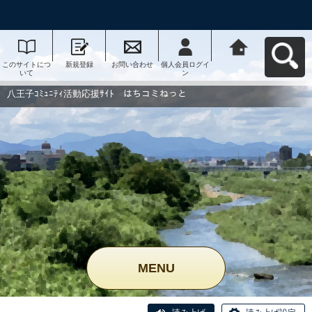
このサイトにつ
新規登録
お問い合わせ
個人会員ログイ
八王子ｺﾐｭﾆﾃｨ活
いて
ン
動応援ｻｲﾄ はち
コミねっとへ戻
る
八王子ｺﾐｭﾆﾃｨ活動応援ｻｲﾄ はちコミねっと
MENU