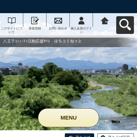
このサイトにつ
新規登録
お問い合わせ
個人会員ログイ
八王子ｺﾐｭﾆﾃｨ活
いて
ン
動応援ｻｲﾄ はち
コミねっとへ戻
る
八王子ｺﾐｭﾆﾃｨ活動応援ｻｲﾄ はちコミねっと
MENU