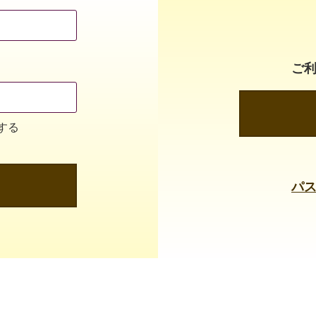
ご
する
パ