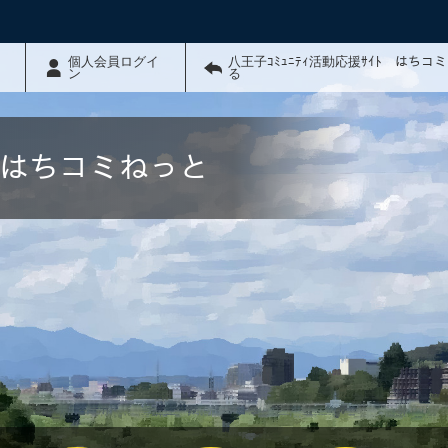
個人会員ログイ
八王子ｺﾐｭﾆﾃｨ活動応援ｻｲﾄ はちコ
ン
る
ﾄ はちコミねっと