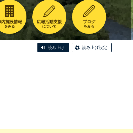
市内施設情報
広報活動支援
ブログ
をみる
について
をみる
読み上げ
読み上げ設定