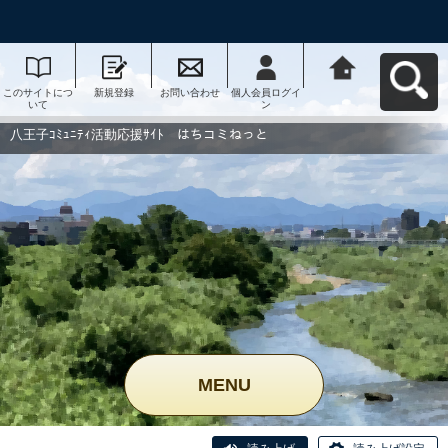
このサイトにつ
新規登録
お問い合わせ
個人会員ログイ
八王子ｺﾐｭﾆﾃｨ活
いて
ン
動応援ｻｲﾄ はち
コミねっとへ戻
る
八王子ｺﾐｭﾆﾃｨ活動応援ｻｲﾄ はちコミねっと
MENU