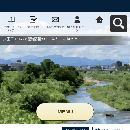
このサイトにつ
新規登録
お問い合わせ
個人会員ログイ
八王子ｺﾐｭﾆﾃｨ活
いて
ン
動応援ｻｲﾄ はち
コミねっとへ戻
る
八王子ｺﾐｭﾆﾃｨ活動応援ｻｲﾄ はちコミねっと
MENU