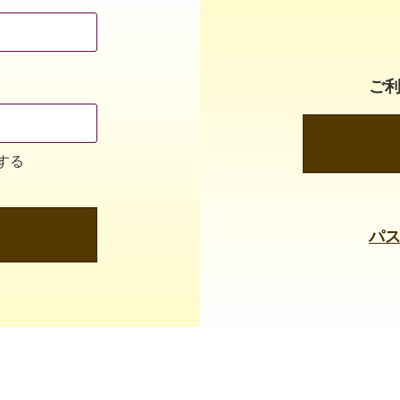
ご
する
パ