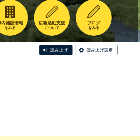
市内施設情報
広報活動支援
ブログ
をみる
について
をみる
読み上げ
読み上げ設定