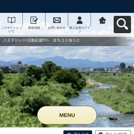
このサイトにつ
新規登録
お問い合わせ
個人会員ログイ
八王子ｺﾐｭﾆﾃｨ活
いて
ン
動応援ｻｲﾄ はち
コミねっとへ戻
る
八王子ｺﾐｭﾆﾃｨ活動応援ｻｲﾄ はちコミねっと
MENU