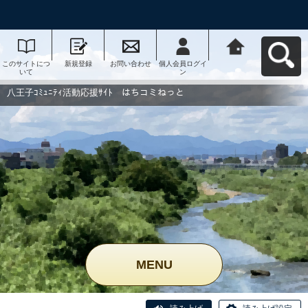
このサイトにつ
新規登録
お問い合わせ
個人会員ログイ
八王子ｺﾐｭﾆﾃｨ活
いて
ン
動応援ｻｲﾄ はち
コミねっとへ戻
る
八王子ｺﾐｭﾆﾃｨ活動応援ｻｲﾄ はちコミねっと
MENU