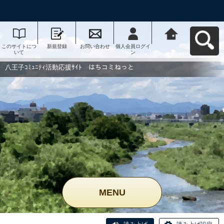
このサイトにつ
新規登録
お問い合わせ
個人会員ログイ
八王子ｺﾐｭﾆﾃｨ活
いて
ン
動応援ｻｲﾄ はち
コミねっとへ戻
る
八王子ｺﾐｭﾆﾃｨ活動応援ｻｲﾄ はちコミねっと
MENU