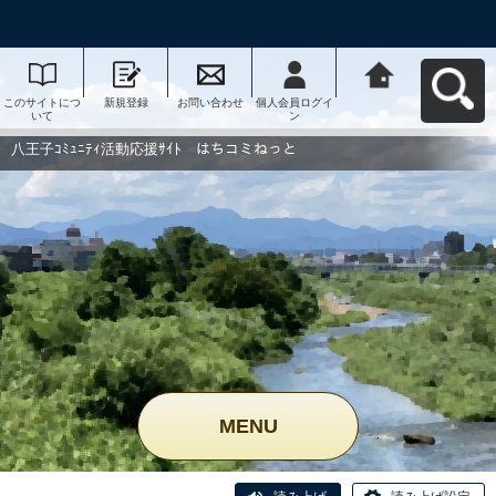
このサイトにつ
新規登録
お問い合わせ
個人会員ログイ
八王子ｺﾐｭﾆﾃｨ活
いて
ン
動応援ｻｲﾄ はち
コミねっとへ戻
る
八王子ｺﾐｭﾆﾃｨ活動応援ｻｲﾄ はちコミねっと
MENU