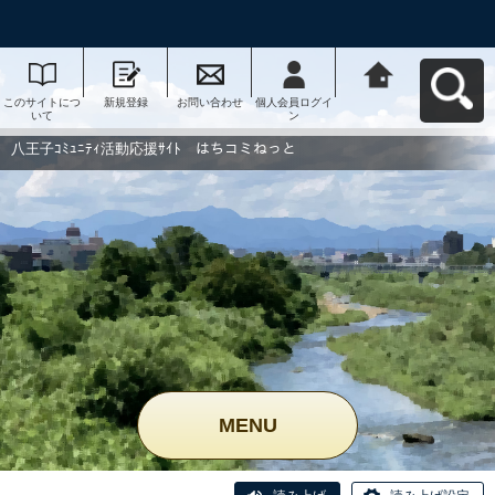
このサイトにつ
新規登録
お問い合わせ
個人会員ログイ
八王子ｺﾐｭﾆﾃｨ活
いて
ン
動応援ｻｲﾄ はち
コミねっとへ戻
る
八王子ｺﾐｭﾆﾃｨ活動応援ｻｲﾄ はちコミねっと
MENU