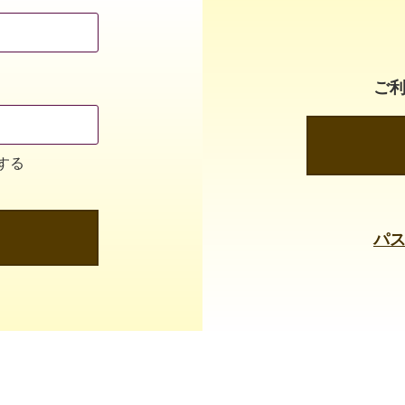
ご
する
パ