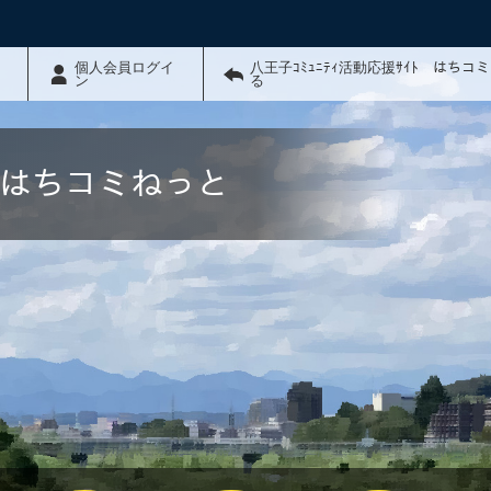
個人会員ログイ
八王子ｺﾐｭﾆﾃｨ活動応援ｻｲﾄ はちコ
ン
る
ﾄ はちコミねっと