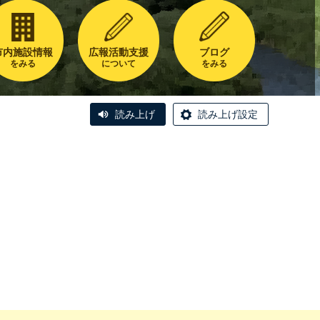
市内施設情報
広報活動支援
ブログ
をみる
について
をみる
読み上げ
読み上げ設定