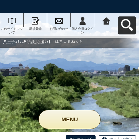
このサイトにつ
新規登録
お問い合わせ
個人会員ログイ
八王子ｺﾐｭﾆﾃｨ活
いて
ン
動応援ｻｲﾄ はち
コミねっとへ戻
る
八王子ｺﾐｭﾆﾃｨ活動応援ｻｲﾄ はちコミねっと
MENU