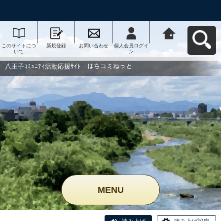
このサイトにつ
新規登録
お問い合わせ
個人会員ログイ
八王子ｺﾐｭﾆﾃｨ活
いて
ン
動応援ｻｲﾄ はち
コミねっとへ戻
る
八王子ｺﾐｭﾆﾃｨ活動応援ｻｲﾄ はちコミねっと
MENU