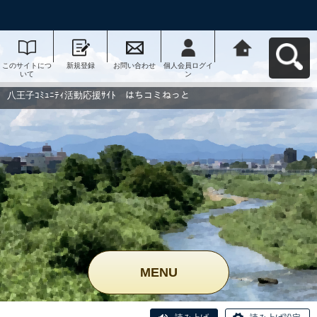
このサイトにつ
新規登録
お問い合わせ
個人会員ログイ
八王子ｺﾐｭﾆﾃｨ活
いて
ン
動応援ｻｲﾄ はち
コミねっとへ戻
る
八王子ｺﾐｭﾆﾃｨ活動応援ｻｲﾄ はちコミねっと
MENU