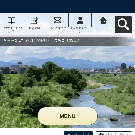
このサイトにつ
新規登録
お問い合わせ
個人会員ログイ
八王子ｺﾐｭﾆﾃｨ活
いて
ン
動応援ｻｲﾄ はち
コミねっとへ戻
る
八王子ｺﾐｭﾆﾃｨ活動応援ｻｲﾄ はちコミねっと
MENU