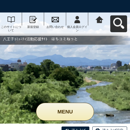
このサイトにつ
新規登録
お問い合わせ
個人会員ログイ
八王子ｺﾐｭﾆﾃｨ活
いて
ン
動応援ｻｲﾄ はち
コミねっとへ戻
る
八王子ｺﾐｭﾆﾃｨ活動応援ｻｲﾄ はちコミねっと
MENU