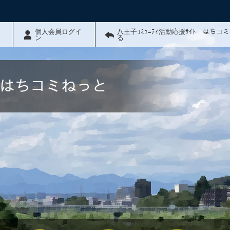
個人会員ログイ
八王子ｺﾐｭﾆﾃｨ活動応援ｻｲﾄ はちコ
ン
る
ﾄ はちコミねっと