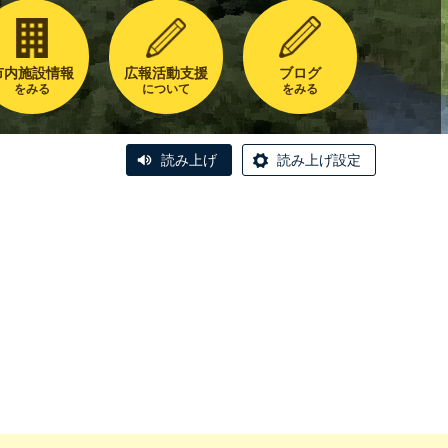
市内施設情報
広報活動支援
ブログ
をみる
について
をみる
読み上げ
読み上げ設定