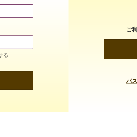
ご
する
パ