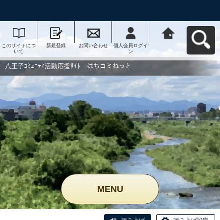
このサイトにつ
新規登録
お問い合わせ
個人会員ログイ
八王子ｺﾐｭﾆﾃｨ活
いて
ン
動応援ｻｲﾄ はち
コミねっとへ戻
る
八王子ｺﾐｭﾆﾃｨ活動応援ｻｲﾄ はちコミねっと
MENU