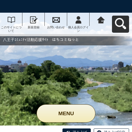
このサイトにつ
新規登録
お問い合わせ
個人会員ログイ
八王子ｺﾐｭﾆﾃｨ活
いて
ン
動応援ｻｲﾄ はち
コミねっとへ戻
る
八王子ｺﾐｭﾆﾃｨ活動応援ｻｲﾄ はちコミねっと
MENU