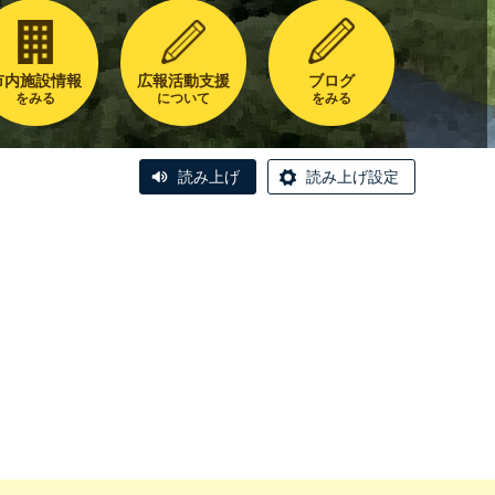
市内施設情報
広報活動支援
ブログ
をみる
について
をみる
読み上げ
読み上げ設定