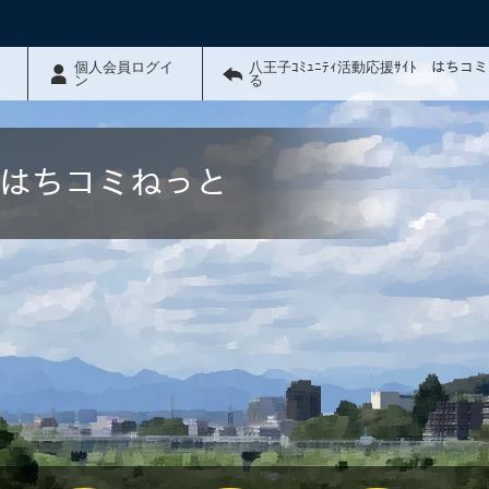
個人会員ログイ
八王子ｺﾐｭﾆﾃｨ活動応援ｻｲﾄ はちコ
ン
る
ﾄ はちコミねっと