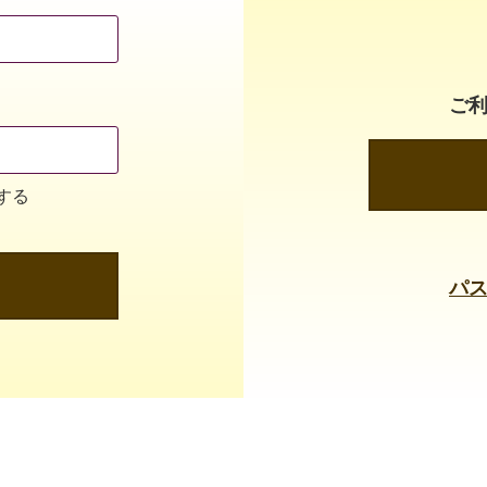
ご
する
パ