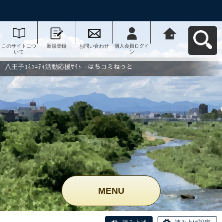
このサイトにつ
新規登録
お問い合わせ
個人会員ログイ
八王子ｺﾐｭﾆﾃｨ活
いて
ン
動応援ｻｲﾄ はち
コミねっとへ戻
る
八王子ｺﾐｭﾆﾃｨ活動応援ｻｲﾄ はちコミねっと
MENU