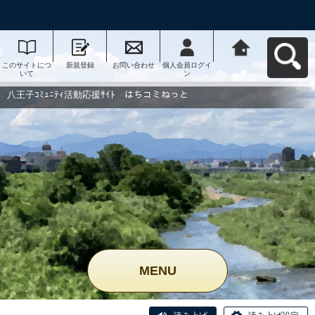
このサイトにつ
新規登録
お問い合わせ
個人会員ログイ
八王子ｺﾐｭﾆﾃｨ活
いて
ン
動応援ｻｲﾄ はち
コミねっとへ戻
る
八王子ｺﾐｭﾆﾃｨ活動応援ｻｲﾄ はちコミねっと
MENU