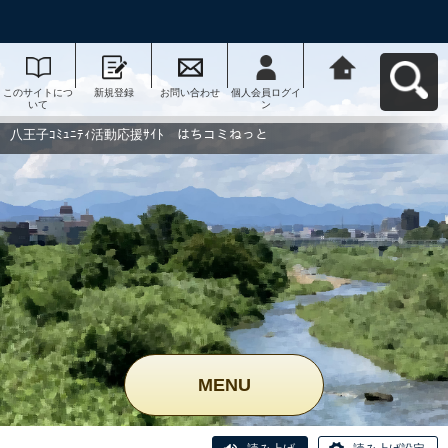
このサイトにつ
新規登録
お問い合わせ
個人会員ログイ
八王子ｺﾐｭﾆﾃｨ活
いて
ン
動応援ｻｲﾄ はち
コミねっとへ戻
る
八王子ｺﾐｭﾆﾃｨ活動応援ｻｲﾄ はちコミねっと
MENU