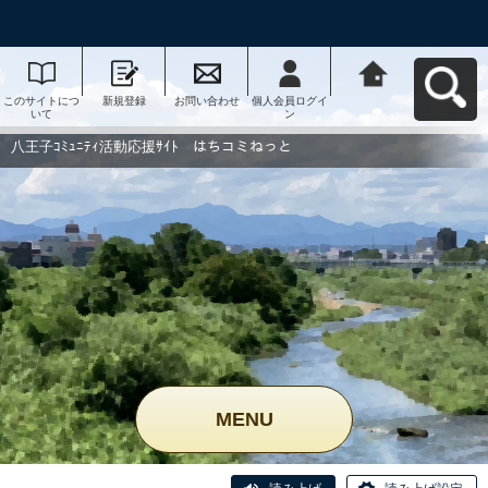
このサイトにつ
新規登録
お問い合わせ
個人会員ログイ
八王子ｺﾐｭﾆﾃｨ活
いて
ン
動応援ｻｲﾄ はち
コミねっとへ戻
る
八王子ｺﾐｭﾆﾃｨ活動応援ｻｲﾄ はちコミねっと
MENU