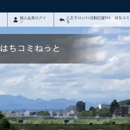
個人会員ログイ
八王子ｺﾐｭﾆﾃｨ活動応援ｻｲﾄ はちコ
ン
る
ﾄ はちコミねっと