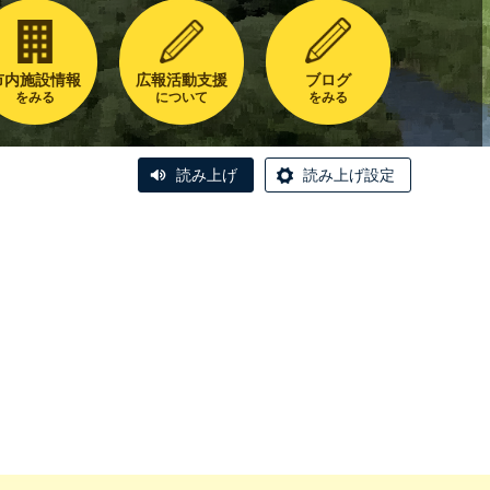
市内施設情報
広報活動支援
ブログ
をみる
について
をみる
読み上げ
読み上げ設定