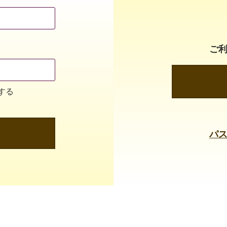
ご
する
パ