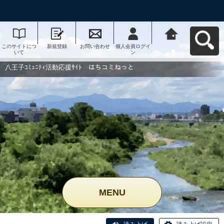
このサイトにつ
新規登録
お問い合わせ
個人会員ログイ
八王子ｺﾐｭﾆﾃｨ活
いて
ン
動応援ｻｲﾄ はち
コミねっとへ戻
る
八王子ｺﾐｭﾆﾃｨ活動応援ｻｲﾄ はちコミねっと
MENU