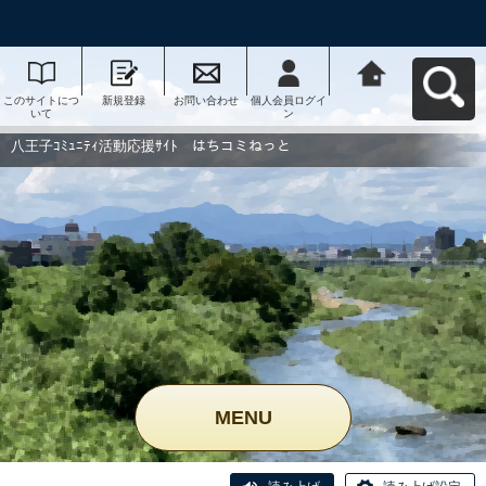
このサイトにつ
新規登録
お問い合わせ
個人会員ログイ
八王子ｺﾐｭﾆﾃｨ活
いて
ン
動応援ｻｲﾄ はち
コミねっとへ戻
る
八王子ｺﾐｭﾆﾃｨ活動応援ｻｲﾄ はちコミねっと
MENU