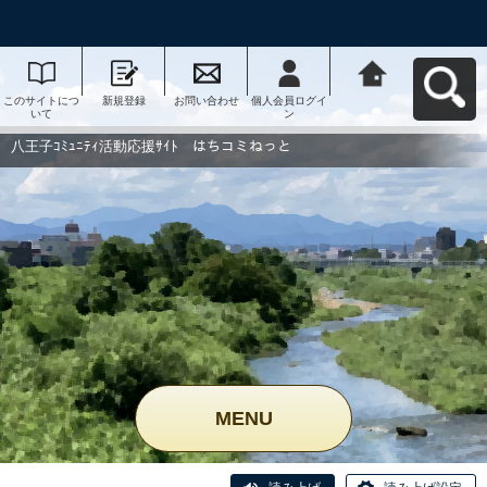
このサイトにつ
新規登録
お問い合わせ
個人会員ログイ
八王子ｺﾐｭﾆﾃｨ活
いて
ン
動応援ｻｲﾄ はち
コミねっとへ戻
る
八王子ｺﾐｭﾆﾃｨ活動応援ｻｲﾄ はちコミねっと
MENU