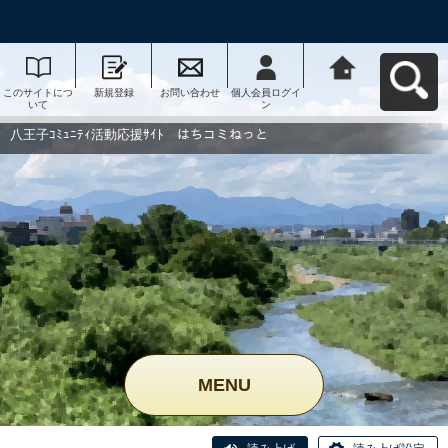
このサイトにつ
新規登録
お問い合わせ
個人会員ログイ
八王子ｺﾐｭﾆﾃｨ活
いて
ン
動応援ｻｲﾄ はち
コミねっとへ戻
る
八王子ｺﾐｭﾆﾃｨ活動応援ｻｲﾄ はちコミねっと
MENU