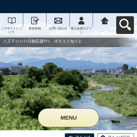
このサイトにつ
新規登録
お問い合わせ
個人会員ログイ
八王子ｺﾐｭﾆﾃｨ活
いて
ン
動応援ｻｲﾄ はち
コミねっとへ戻
る
八王子ｺﾐｭﾆﾃｨ活動応援ｻｲﾄ はちコミねっと
MENU