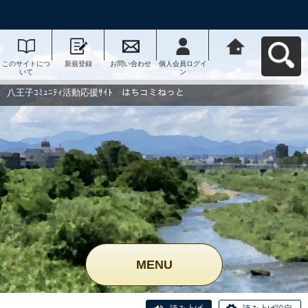
このサイトにつ
新規登録
お問い合わせ
個人会員ログイ
八王子ｺﾐｭﾆﾃｨ活
いて
ン
動応援ｻｲﾄ はち
コミねっとへ戻
る
八王子ｺﾐｭﾆﾃｨ活動応援ｻｲﾄ はちコミねっと
MENU