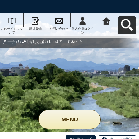
このサイトにつ
新規登録
お問い合わせ
個人会員ログイ
八王子ｺﾐｭﾆﾃｨ活
いて
ン
動応援ｻｲﾄ はち
コミねっとへ戻
る
八王子ｺﾐｭﾆﾃｨ活動応援ｻｲﾄ はちコミねっと
MENU