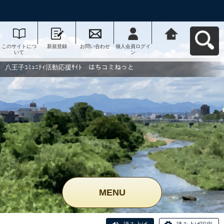
このサイトにつ
新規登録
お問い合わせ
個人会員ログイ
八王子ｺﾐｭﾆﾃｨ活
いて
ン
動応援ｻｲﾄ はち
コミねっとへ戻
る
八王子ｺﾐｭﾆﾃｨ活動応援ｻｲﾄ はちコミねっと
MENU