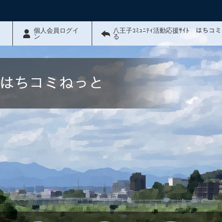
個人会員ログイ
八王子ｺﾐｭﾆﾃｨ活動応援ｻｲﾄ はちコ
ン
る
ﾄ はちコミねっと