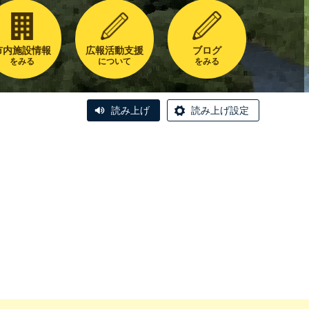
市内施設情報
広報活動支援
ブログ
をみる
について
をみる
読み上げ
読み上げ設定