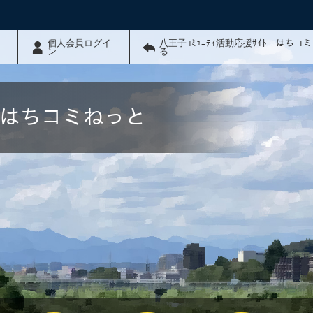
個人会員ログイ
八王子ｺﾐｭﾆﾃｨ活動応援ｻｲﾄ はちコ
ン
る
ﾄ はちコミねっと