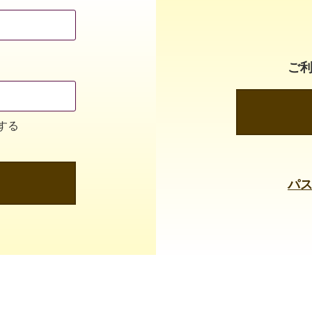
ご
する
パ