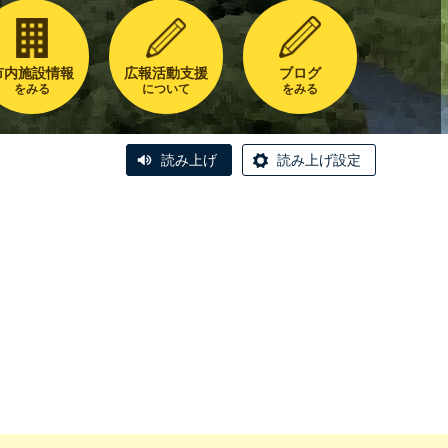
市内施設情報
広報活動支援
ブログ
をみる
について
をみる
読み上げ
読み上げ設定