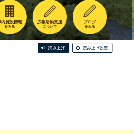
市内施設情報
広報活動支援
ブログ
をみる
について
をみる
読み上げ
読み上げ設定