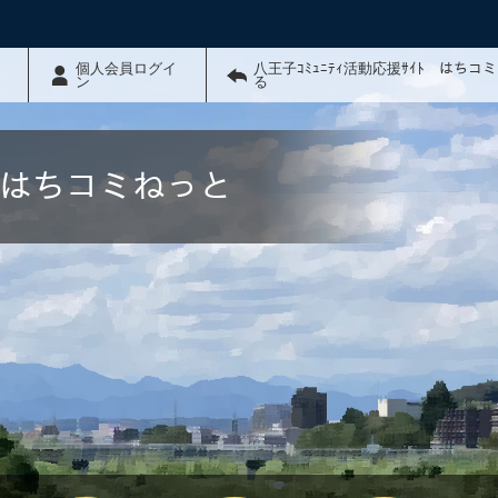
個人会員ログイ
八王子ｺﾐｭﾆﾃｨ活動応援ｻｲﾄ はちコ
ン
る
ﾄ はちコミねっと