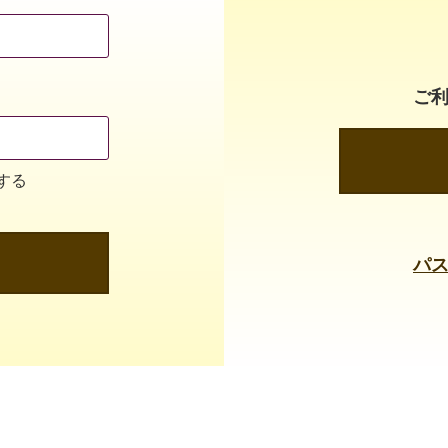
ご
する
パ