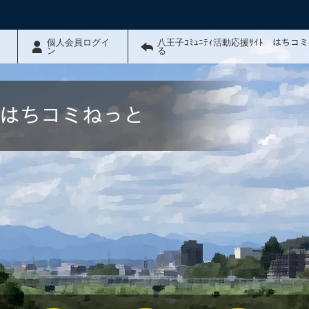
個人会員ログイ
八王子ｺﾐｭﾆﾃｨ活動応援ｻｲﾄ はちコ
ン
る
ﾄ はちコミねっと