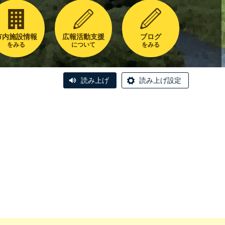
市内施設情報
広報活動支援
ブログ
をみる
について
をみる
読み上げ
読み上げ設定