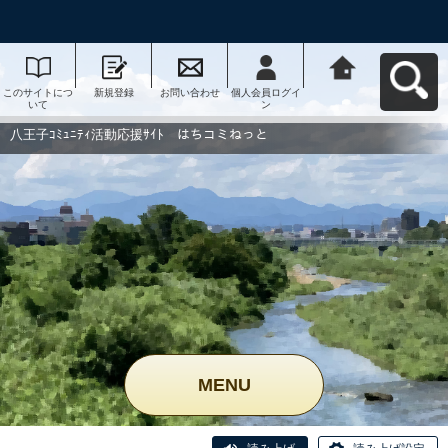
このサイトにつ
新規登録
お問い合わせ
個人会員ログイ
八王子ｺﾐｭﾆﾃｨ活
いて
ン
動応援ｻｲﾄ はち
コミねっとへ戻
る
八王子ｺﾐｭﾆﾃｨ活動応援ｻｲﾄ はちコミねっと
MENU