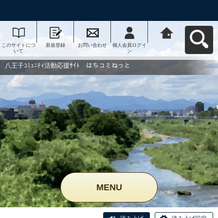
このサイトにつ
新規登録
お問い合わせ
個人会員ログイ
八王子ｺﾐｭﾆﾃｨ活
いて
ン
動応援ｻｲﾄ はち
コミねっとへ戻
る
八王子ｺﾐｭﾆﾃｨ活動応援ｻｲﾄ はちコミねっと
MENU