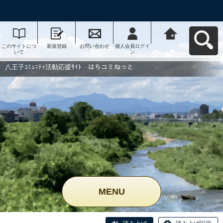
このサイトにつ
新規登録
お問い合わせ
個人会員ログイ
八王子ｺﾐｭﾆﾃｨ活
いて
ン
動応援ｻｲﾄ はち
コミねっとへ戻
る
八王子ｺﾐｭﾆﾃｨ活動応援ｻｲﾄ はちコミねっと
MENU