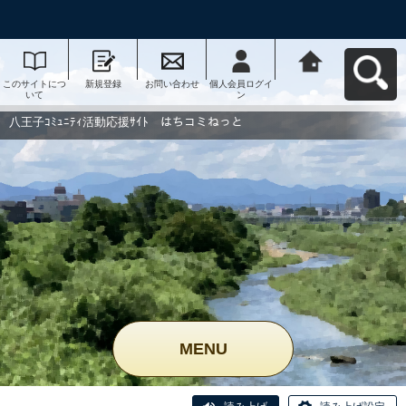
このサイトにつ
新規登録
お問い合わせ
個人会員ログイ
八王子ｺﾐｭﾆﾃｨ活
いて
ン
動応援ｻｲﾄ はち
コミねっとへ戻
る
八王子ｺﾐｭﾆﾃｨ活動応援ｻｲﾄ はちコミねっと
MENU