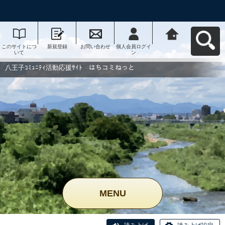
このサイトにつ
新規登録
お問い合わせ
個人会員ログイ
八王子ｺﾐｭﾆﾃｨ活
いて
ン
動応援ｻｲﾄ はち
コミねっとへ戻
る
八王子ｺﾐｭﾆﾃｨ活動応援ｻｲﾄ はちコミねっと
MENU