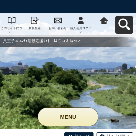
このサイトにつ
新規登録
お問い合わせ
個人会員ログイ
八王子ｺﾐｭﾆﾃｨ活
いて
ン
動応援ｻｲﾄ はち
コミねっとへ戻
る
八王子ｺﾐｭﾆﾃｨ活動応援ｻｲﾄ はちコミねっと
MENU