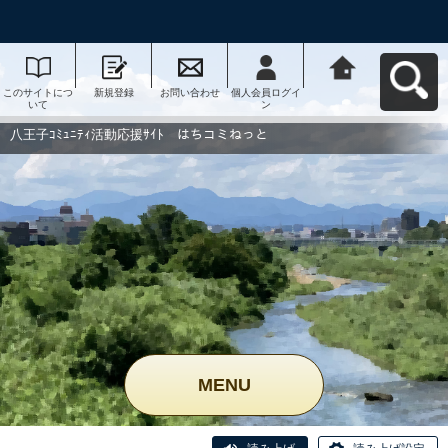
このサイトにつ
新規登録
お問い合わせ
個人会員ログイ
八王子ｺﾐｭﾆﾃｨ活
いて
ン
動応援ｻｲﾄ はち
コミねっとへ戻
る
八王子ｺﾐｭﾆﾃｨ活動応援ｻｲﾄ はちコミねっと
MENU