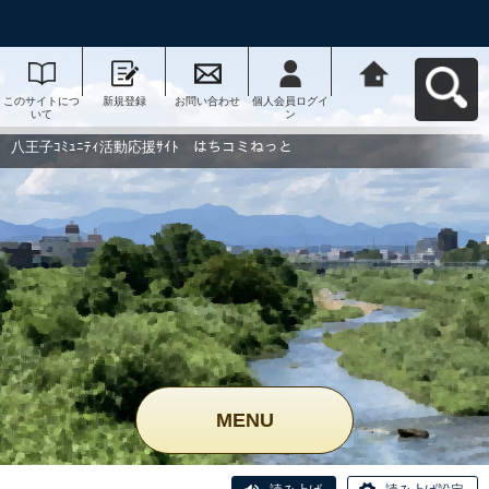
このサイトにつ
新規登録
お問い合わせ
個人会員ログイ
八王子ｺﾐｭﾆﾃｨ活
いて
ン
動応援ｻｲﾄ はち
コミねっとへ戻
る
八王子ｺﾐｭﾆﾃｨ活動応援ｻｲﾄ はちコミねっと
MENU