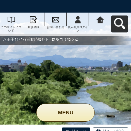
このサイトにつ
新規登録
お問い合わせ
個人会員ログイ
八王子ｺﾐｭﾆﾃｨ活
いて
ン
動応援ｻｲﾄ はち
コミねっとへ戻
る
八王子ｺﾐｭﾆﾃｨ活動応援ｻｲﾄ はちコミねっと
MENU