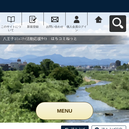
このサイトにつ
新規登録
お問い合わせ
個人会員ログイ
八王子ｺﾐｭﾆﾃｨ活
いて
ン
動応援ｻｲﾄ はち
コミねっとへ戻
る
八王子ｺﾐｭﾆﾃｨ活動応援ｻｲﾄ はちコミねっと
MENU