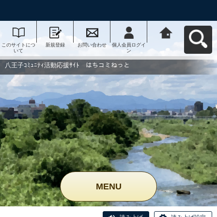
このサイトにつ
新規登録
お問い合わせ
個人会員ログイ
八王子ｺﾐｭﾆﾃｨ活
いて
ン
動応援ｻｲﾄ はち
コミねっとへ戻
る
八王子ｺﾐｭﾆﾃｨ活動応援ｻｲﾄ はちコミねっと
MENU