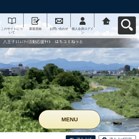
このサイトにつ
新規登録
お問い合わせ
個人会員ログイ
八王子ｺﾐｭﾆﾃｨ活
いて
ン
動応援ｻｲﾄ はち
コミねっとへ戻
る
八王子ｺﾐｭﾆﾃｨ活動応援ｻｲﾄ はちコミねっと
MENU